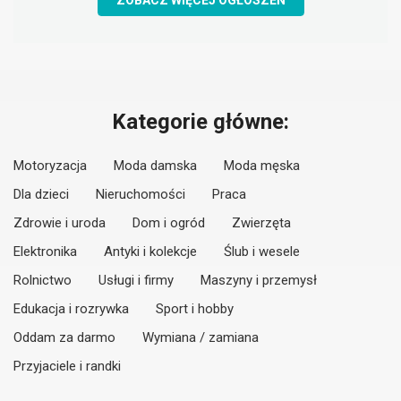
ZOBACZ WIĘCEJ OGŁOSZEŃ
Kategorie główne:
Motoryzacja
Moda damska
Moda męska
Dla dzieci
Nieruchomości
Praca
Zdrowie i uroda
Dom i ogród
Zwierzęta
Elektronika
Antyki i kolekcje
Ślub i wesele
Rolnictwo
Usługi i firmy
Maszyny i przemysł
Edukacja i rozrywka
Sport i hobby
Oddam za darmo
Wymiana / zamiana
Przyjaciele i randki