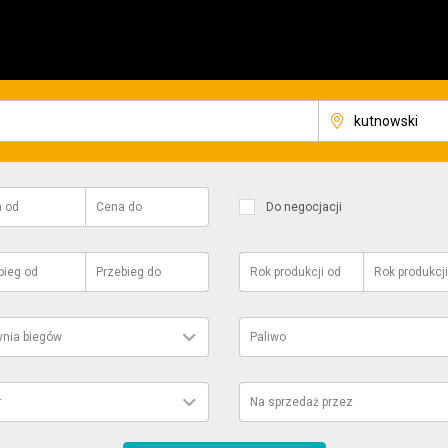
a
od
Cena
do
Do negocjacji
bieg
od
Przebieg
do
Rok produkcji
od
Rok produkcji
ynia biegów
Paliwo
r
Na sprzedaż przez