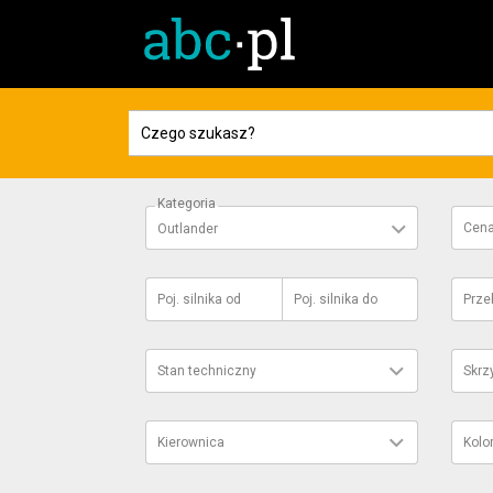
Kategoria
Cen
Outlander
Poj. silnika
od
Poj. silnika
do
Prze
Stan techniczny
Skrz
Kierownica
Kolo