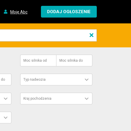
DODAJ OGŁOSZENIE
Moje Abc
×
Moc silnika
od
Moc silnika
do
do
Typ nadwozia
Kraj pochodzenia