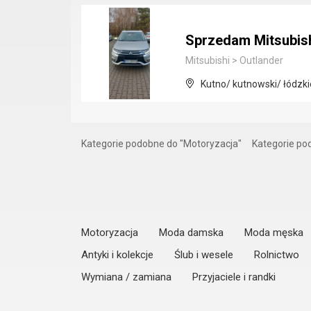
Sprzedam Mitsubish
Mitsubishi
>
Outlander
Kutno/ kutnowski/ łódzki
Kategorie podobne do "Motoryzacja"
Kategorie p
Motoryzacja
Moda damska
Moda męska
Antyki i kolekcje
Ślub i wesele
Rolnictwo
Wymiana / zamiana
Przyjaciele i randki