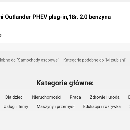
i Outlander PHEV plug-in,18r. 2.0 benzyna
e
odobne do "Samochody osobowe"
Kategorie podobne do "Mitsubishi"
Kategorie główne:
Dla dzieci
Nieruchomości
Praca
Zdrowie i uroda
Usługi i firmy
Maszyny i przemysł
Edukacja i rozrywka