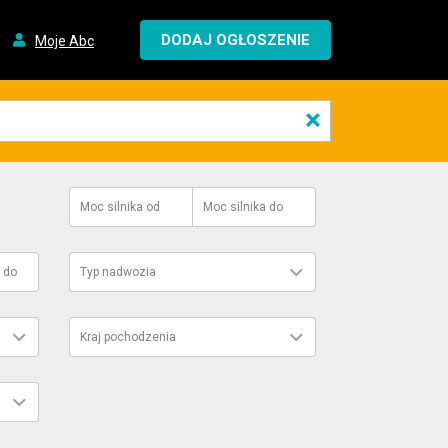
DODAJ OGŁOSZENIE
Moje Abc
×
Moc silnika
od
Moc silnika
do
do
Typ nadwozia
Kraj pochodzenia