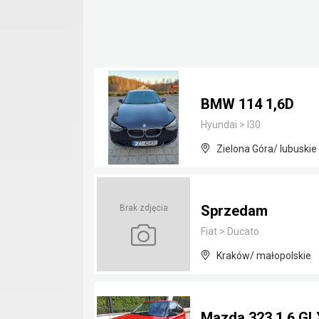
BMW 114 1,6D
Hyundai
>
I30
Zielona Góra/ lubuskie
Sprzedam
Brak zdjęcia
Fiat
>
Ducato
Kraków/ małopolskie
Mazda 323 1.6 GL