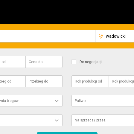
a
od
Cena
do
Do negocjacji
bieg
od
Przebieg
do
Rok produkcji
od
Rok produkcji
ynia biegów
Paliwo
r
Na sprzedaż przez