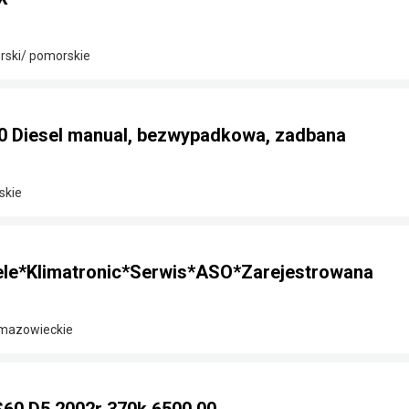
rski/ pomorskie
.0 Diesel manual, bezwypadkowa, zadbana
skie
le*Klimatronic*Serwis*ASO*Zarejestrowana
 mazowieckie