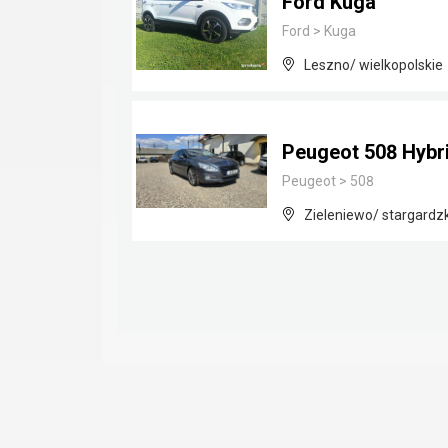
Ford Kuga
Ford
>
Kuga
Leszno/ wielkopolskie
Peugeot 508 Hybr
Peugeot
>
508
Zieleniewo/ stargardz