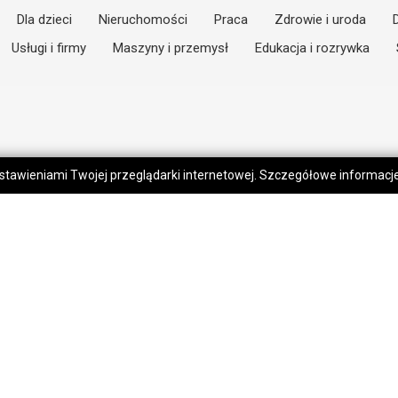
Dla dzieci
Nieruchomości
Praca
Zdrowie i uroda
Usługi i firmy
Maszyny i przemysł
Edukacja i rozrywka
 ustawieniami Twojej przeglądarki internetowej. Szczegółowe informac