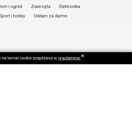
Dom i ogród
Zwierzęta
Elektronika
Sport i hobby
Oddam za darmo
×
je na temat cookie znajdziesz w
regulaminie.