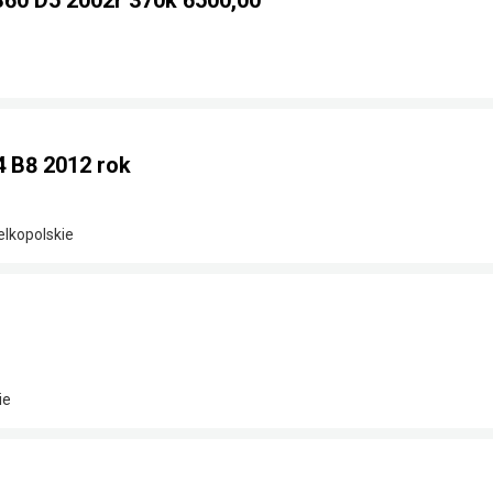
60 D5 2002r 370k 6500,00
 B8 2012 rok
elkopolskie
ie