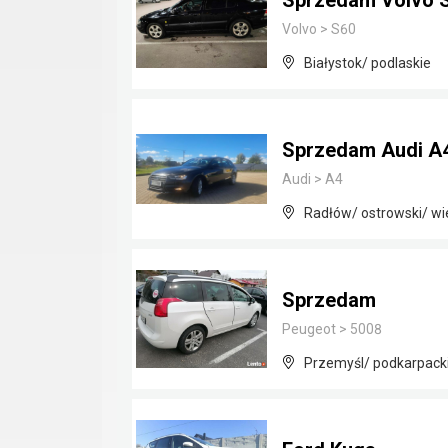
Sprzedam Volvo S
Volvo
>
S60
Białystok/ podlaskie
Sprzedam Audi A4
Audi
>
A4
Radłów/ ostrowski/ wi
Sprzedam
Peugeot
>
5008
Przemyśl/ podkarpack