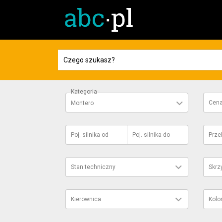
Kategoria
Cen
Montero
Poj. silnika
od
Poj. silnika
do
Prze
Stan techniczny
Skrz
Kierownica
Kolo