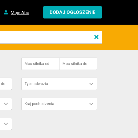
DODAJ OGŁOSZENIE
Moje Abc
×
Moc silnika
od
Moc silnika
do
do
Typ nadwozia
Kraj pochodzenia