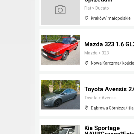
Fiat
>
Ducato
Kraków/ małopolskie
Mazda 323 1.6 GL
Mazda
>
323
Nowa Karczma/ koście
Toyota Avensis 2
Toyota
>
Avensis
Dąbrowa Górnicza/ ślą
Kia Sportage