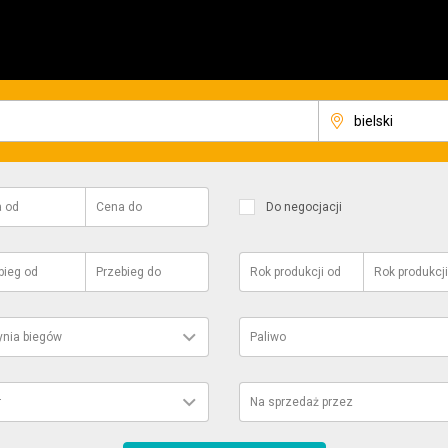
a
od
Cena
do
Do negocjacji
bieg
od
Przebieg
do
Rok produkcji
od
Rok produkcji
ynia biegów
Paliwo
r
Na sprzedaż przez