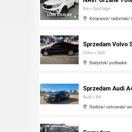
NAVI*Grzane*Fote
Kia
>
Sportage
Kotarwice/ radomski/
Sprzedam Volvo S
Volvo
>
S60
Białystok/ podlaskie
Sprzedam Audi A4
Audi
>
A4
Radłów/ ostrowski/ wi