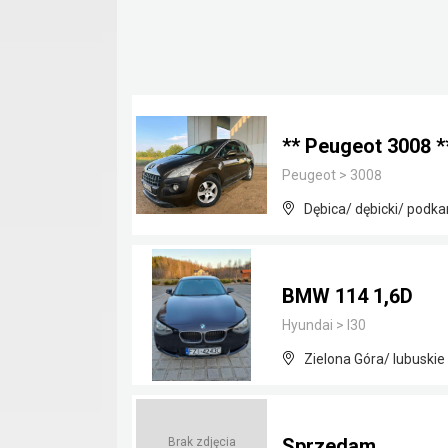
** Peugeot 3008 *
Peugeot
>
3008
Dębica/ dębicki/ podka
BMW 114 1,6D
Hyundai
>
I30
Zielona Góra/ lubuskie
Sprzedam
Brak zdjęcia