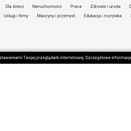
Dla dzieci
Nieruchomości
Praca
Zdrowie i uroda
Usługi i firmy
Maszyny i przemysł
Edukacja i rozrywka
 ustawieniami Twojej przeglądarki internetowej. Szczegółowe informac