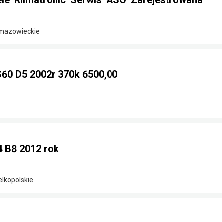
le*Klimatronic*Serwis*ASO*Zarejestrowana
 mazowieckie
60 D5 2002r 370k 6500,00
 B8 2012 rok
elkopolskie