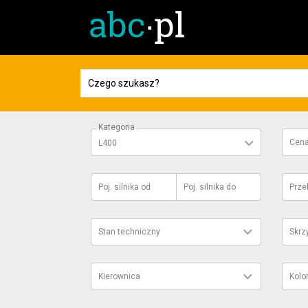
Kategoria
Cen
L400
Poj. silnika
od
Poj. silnika
do
Prze
Stan techniczny
Skrz
Kierownica
Kolo