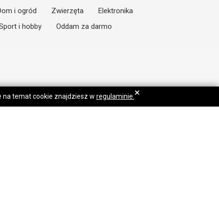
Dom i ogród
Zwierzęta
Elektronika
Sport i hobby
Oddam za darmo
×
je na temat cookie znajdziesz w
regulaminie.