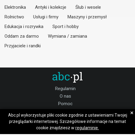
Elektronika
Antyki i kolekcje
Ślub i wesele
Rolnictwo
Usługi i firmy
Maszyny i przemysł
Edukacja i rozrywka
Sport i hobby
Oddam za darmo
Wymiana / zamiana
Przyjaciele i randki
Regulamin
O nas
Pomoc
Kontakt
×
Abc.pl wykorzystuje pliki cookie zgodnie z ustawieniami Twojej
Praca starachowicki
przeglądarki internetowej. Szczegółowe informacje na temat
cookie znajdziesz w
regulaminie.
Dołącz do nas: