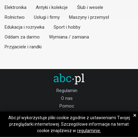
Elektronika
Antyki i kolekcje
Ślub i wesele
Rolnictwo
Usługi i firmy
Maszyny i przemysł
Edukacja i rozrywka
Sport i hobby
Oddam za darmo
Wymiana / zamiana
Przyjaciele i randki
Regulamin
O nas
Pomoc
Kontakt
×
Abc.pl wykorzystuje pliki cookie zgodnie z ustawieniami Twojej
Praca sanocki
przeglądarki internetowej. Szczegółowe informacje na temat
cookie znajdziesz w
regulaminie.
Dołącz do nas: