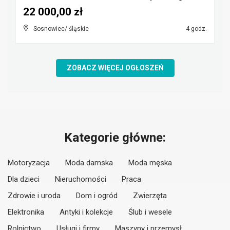
22 000,00 zł
Sosnowiec/ śląskie
4 godz.
ZOBACZ WIĘCEJ OGŁOSZEŃ
Kategorie główne:
Motoryzacja
Moda damska
Moda męska
Dla dzieci
Nieruchomości
Praca
Zdrowie i uroda
Dom i ogród
Zwierzęta
Elektronika
Antyki i kolekcje
Ślub i wesele
Rolnictwo
Usługi i firmy
Maszyny i przemysł