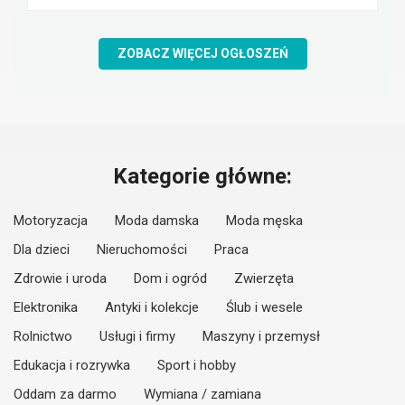
ZOBACZ WIĘCEJ OGŁOSZEŃ
Kategorie główne:
Motoryzacja
Moda damska
Moda męska
Dla dzieci
Nieruchomości
Praca
Zdrowie i uroda
Dom i ogród
Zwierzęta
Elektronika
Antyki i kolekcje
Ślub i wesele
Rolnictwo
Usługi i firmy
Maszyny i przemysł
Edukacja i rozrywka
Sport i hobby
Oddam za darmo
Wymiana / zamiana