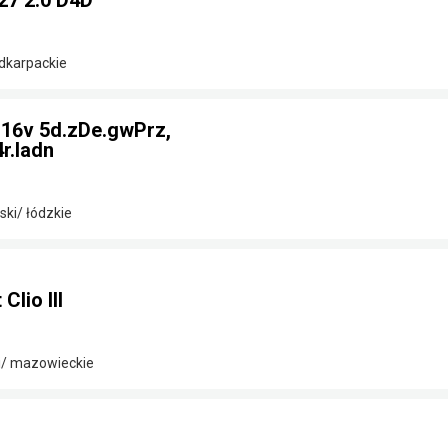
27 2.0 D4D
odkarpackie
2 16v 5d.zDe.gwPrz,
r.ladn
ki/ łódzkie
lio III
i/ mazowieckie