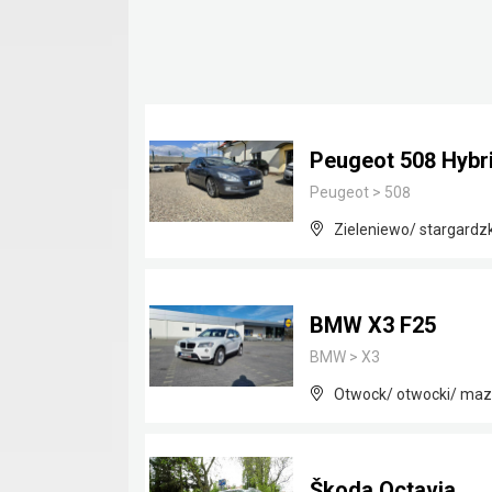
Peugeot 508 Hybr
Peugeot
>
508
Zieleniewo/ stargardz
BMW X3 F25
BMW
>
X3
Otwock/ otwocki/ maz
Škoda Octavia