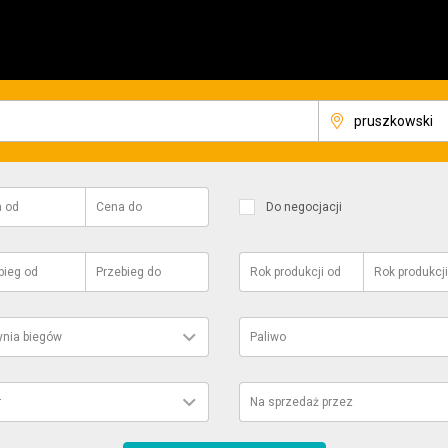
a
od
Cena
do
Do negocjacji
bieg
od
Przebieg
do
Rok produkcji
od
Rok produkcji
ynia biegów
Paliwo
r
Na sprzedaż przez