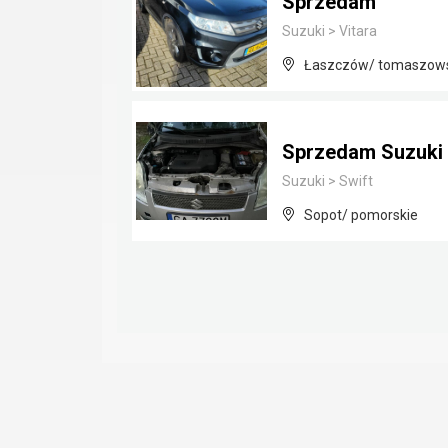
Sprzedam
Suzuki
>
Vitara
Łaszczów/ tomaszowsk
Sprzedam Suzuki 
Suzuki
>
Swift
Sopot/ pomorskie