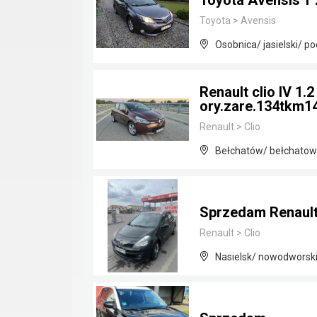
Toyota Avensis T 
Toyota
>
Avensis
Osobnica/ jasielski/ p
Renault clio IV 1.
ory.zare.134tkm14
Renault
>
Clio
Bełchatów/ bełchatows
Sprzedam Renault C
Renault
>
Clio
Nasielsk/ nowodworsk