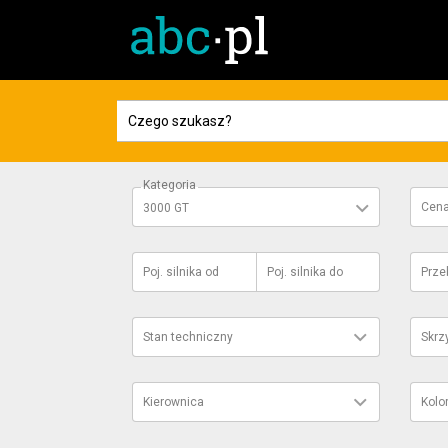
Kategoria
Cen
3000 GT
Poj. silnika
od
Poj. silnika
do
Prze
Stan techniczny
Skrz
Kierownica
Kolo