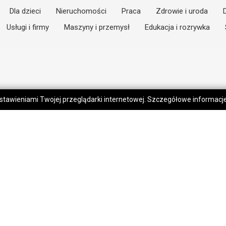
Dla dzieci
Nieruchomości
Praca
Zdrowie i uroda
Usługi i firmy
Maszyny i przemysł
Edukacja i rozrywka
 ustawieniami Twojej przeglądarki internetowej. Szczegółowe informac