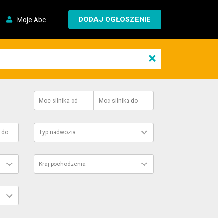
DODAJ OGŁOSZENIE
Moje Abc
×
Moc silnika
od
Moc silnika
do
do
Typ nadwozia
Kraj pochodzenia