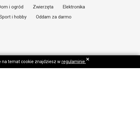
Dom i ogród
Zwierzęta
Elektronika
Sport i hobby
Oddam za darmo
×
je na temat cookie znajdziesz w
regulaminie.