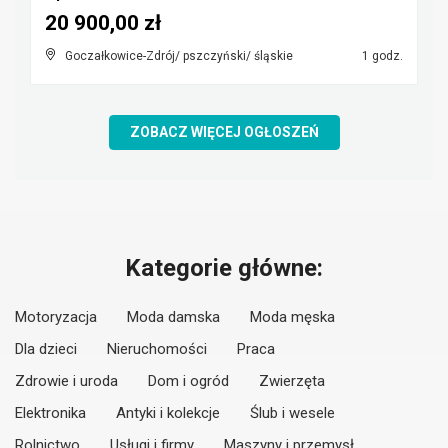
20 900,00 zł
Goczałkowice-Zdrój/ pszczyński/ śląskie
1 godz.
ZOBACZ WIĘCEJ OGŁOSZEŃ
Kategorie główne:
Motoryzacja
Moda damska
Moda męska
Dla dzieci
Nieruchomości
Praca
Zdrowie i uroda
Dom i ogród
Zwierzęta
Elektronika
Antyki i kolekcje
Ślub i wesele
Rolnictwo
Usługi i firmy
Maszyny i przemysł