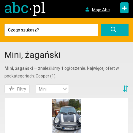
+
Moje Abc
Mini, żagański
Mini, żagański
— znaleźliśmy
1
ogłoszenie. Najwięcej ofert w
podkategoriach: Cooper (1).
S
Filtry
Mini