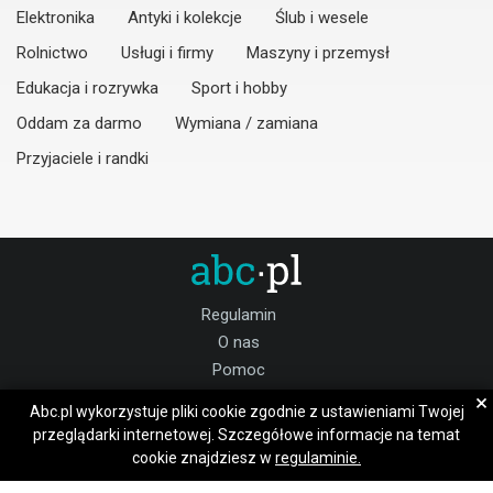
Elektronika
Antyki i kolekcje
Ślub i wesele
Rolnictwo
Usługi i firmy
Maszyny i przemysł
Edukacja i rozrywka
Sport i hobby
Oddam za darmo
Wymiana / zamiana
Przyjaciele i randki
Regulamin
O nas
Pomoc
Kontakt
×
Abc.pl wykorzystuje pliki cookie zgodnie z ustawieniami Twojej
Praca żagański
przeglądarki internetowej. Szczegółowe informacje na temat
cookie znajdziesz w
regulaminie.
Dołącz do nas: