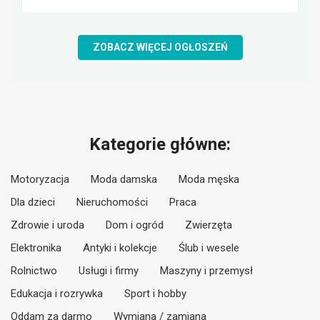
ZOBACZ WIĘCEJ OGŁOSZEŃ
Kategorie główne:
Motoryzacja
Moda damska
Moda męska
Dla dzieci
Nieruchomości
Praca
Zdrowie i uroda
Dom i ogród
Zwierzęta
Elektronika
Antyki i kolekcje
Ślub i wesele
Rolnictwo
Usługi i firmy
Maszyny i przemysł
Edukacja i rozrywka
Sport i hobby
Oddam za darmo
Wymiana / zamiana