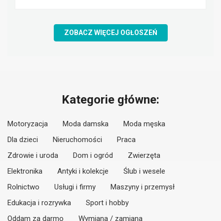
ZOBACZ WIĘCEJ OGŁOSZEŃ
Kategorie główne:
Motoryzacja
Moda damska
Moda męska
Dla dzieci
Nieruchomości
Praca
Zdrowie i uroda
Dom i ogród
Zwierzęta
Elektronika
Antyki i kolekcje
Ślub i wesele
Rolnictwo
Usługi i firmy
Maszyny i przemysł
Edukacja i rozrywka
Sport i hobby
Oddam za darmo
Wymiana / zamiana