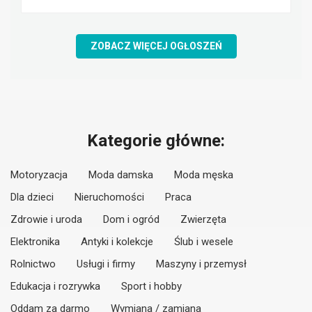
ZOBACZ WIĘCEJ OGŁOSZEŃ
Kategorie główne:
Motoryzacja
Moda damska
Moda męska
Dla dzieci
Nieruchomości
Praca
Zdrowie i uroda
Dom i ogród
Zwierzęta
Elektronika
Antyki i kolekcje
Ślub i wesele
Rolnictwo
Usługi i firmy
Maszyny i przemysł
Edukacja i rozrywka
Sport i hobby
Oddam za darmo
Wymiana / zamiana