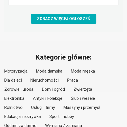
ZOBACZ WIĘCEJ OGŁOSZEŃ
Kategorie główne:
Motoryzacja
Moda damska
Moda męska
Dla dzieci
Nieruchomości
Praca
Zdrowie i uroda
Dom i ogród
Zwierzęta
Elektronika
Antyki i kolekcje
Ślub i wesele
Rolnictwo
Usługi i firmy
Maszyny i przemysł
Edukacja i rozrywka
Sport i hobby
Oddam za darmo
Wymiana / zamiana