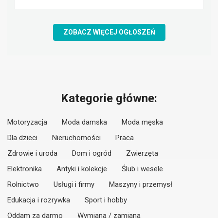
ZOBACZ WIĘCEJ OGŁOSZEŃ
Kategorie główne:
Motoryzacja
Moda damska
Moda męska
Dla dzieci
Nieruchomości
Praca
Zdrowie i uroda
Dom i ogród
Zwierzęta
Elektronika
Antyki i kolekcje
Ślub i wesele
Rolnictwo
Usługi i firmy
Maszyny i przemysł
Edukacja i rozrywka
Sport i hobby
Oddam za darmo
Wymiana / zamiana