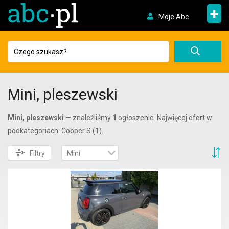
+
Moje Abc
Mini, pleszewski
Mini, pleszewski
— znaleźliśmy
1
ogłoszenie. Najwięcej ofert w
podkategoriach: Cooper S (1).
S
Filtry
Mini