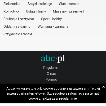
Elektronika
Antyki i kolekcje
Ślub i wesele
Rolnictwo
Usługi i firmy
Maszyny i przemysł
Edukacja i rozrywka
Sport i hobby
Oddam za darmo
Wymiana / zamiana
Przyjaciele i randki
Regulamin
O nas
Pomoc
Kontakt
×
Abc.pl wykorzystuje pliki cookie zgodnie z ustawieniami Twojej
Praca pleszewski
przeglądarki internetowej. Szczegółowe informacje na temat
cookie znajdziesz w
regulaminie.
Dołącz do nas: