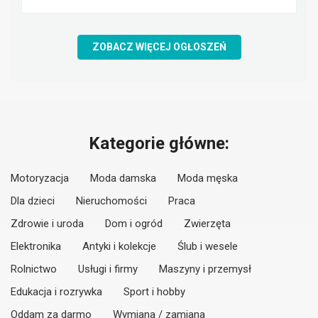
ZOBACZ WIĘCEJ OGŁOSZEŃ
Kategorie główne:
Motoryzacja
Moda damska
Moda męska
Dla dzieci
Nieruchomości
Praca
Zdrowie i uroda
Dom i ogród
Zwierzęta
Elektronika
Antyki i kolekcje
Ślub i wesele
Rolnictwo
Usługi i firmy
Maszyny i przemysł
Edukacja i rozrywka
Sport i hobby
Oddam za darmo
Wymiana / zamiana