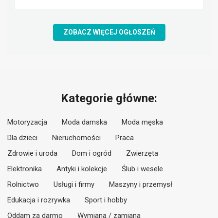
ZOBACZ WIĘCEJ OGŁOSZEŃ
Kategorie główne:
Motoryzacja
Moda damska
Moda męska
Dla dzieci
Nieruchomości
Praca
Zdrowie i uroda
Dom i ogród
Zwierzęta
Elektronika
Antyki i kolekcje
Ślub i wesele
Rolnictwo
Usługi i firmy
Maszyny i przemysł
Edukacja i rozrywka
Sport i hobby
Oddam za darmo
Wymiana / zamiana