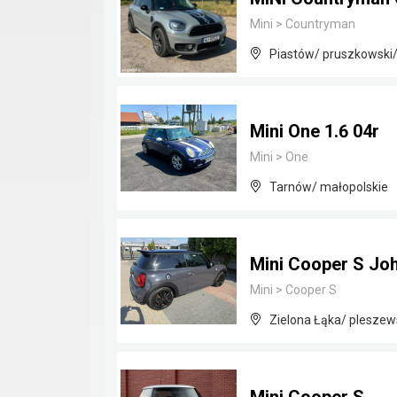
Mini
>
Countryman
Piastów/ pruszkowski
Mini One 1.6 04r
Mini
>
One
Tarnów/ małopolskie
Mini Cooper S Jo
Mini
>
Cooper S
Zielona Łąka/ pleszews