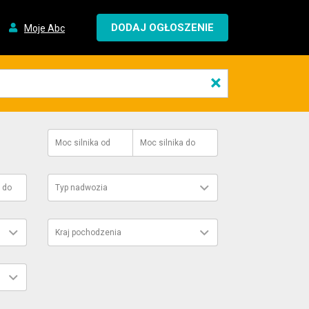
DODAJ OGŁOSZENIE
Moje Abc
×
Moc silnika
od
Moc silnika
do
do
Typ nadwozia
Kraj pochodzenia