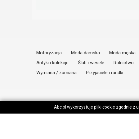
Motoryzacja
Moda damska
Moda męska
Antyki i kolekcje
Ślub i wesele
Rolnictwo
Wymiana / zamiana
Przyjaciele i randki
Abc.pl wykorzystuje pliki cookie zgodnie z