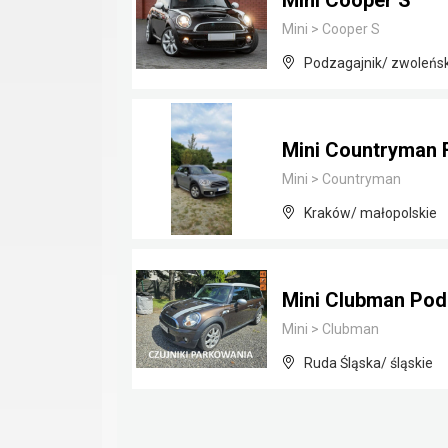
Mini Cooper S
Mini
>
Cooper S
Podzagajnik/ zwoleńs
Mini Countryman 
Mini
>
Countryman
Kraków/ małopolskie
Mini Clubman Pod
Mini
>
Clubman
Ruda Śląska/ śląskie