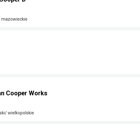
/ mazowieckie
hn Cooper Works
ki/ wielkopolskie