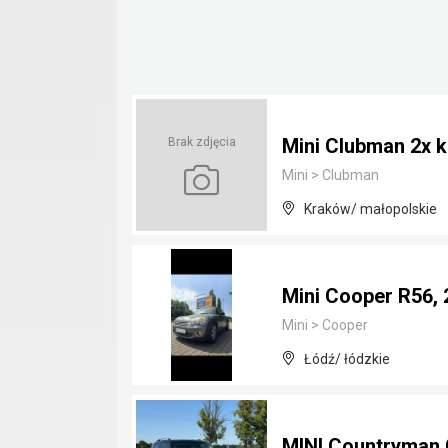
Mini Clubman 2x ko
Brak zdjęcia
Mini
>
Clubman
Kraków/ małopolskie
Mini Cooper R56, 
Mini
>
Cooper
Łódź/ łódzkie
MINI Countryman 