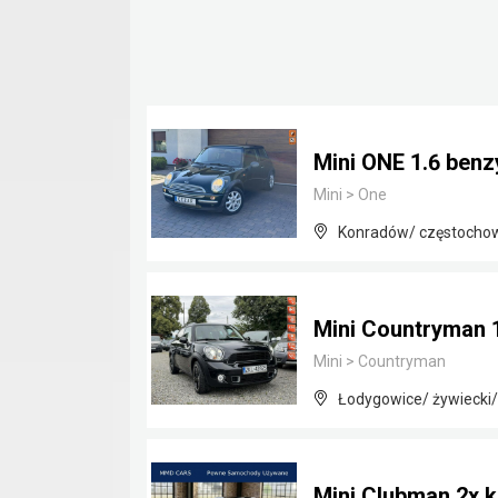
Mini ONE 1.6 benz
Mini
>
One
Konradów/ częstochows
Mini Countryman 
Mini
>
Countryman
Łodygowice/ żywiecki/
Mini Clubman 2x ko