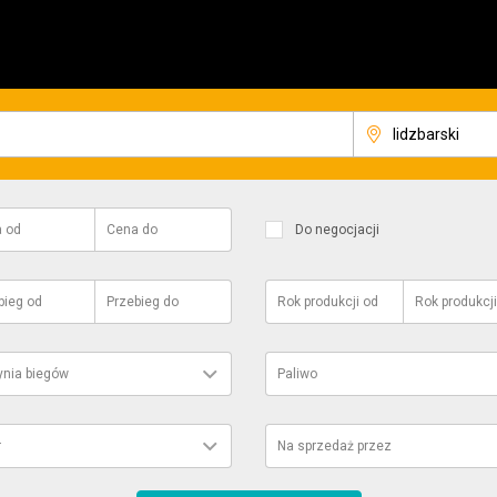
a
od
Cena
do
Do negocjacji
bieg
od
Przebieg
do
Rok produkcji
od
Rok produkcji
ynia biegów
Paliwo
r
Na sprzedaż przez