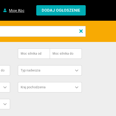
DODAJ OGŁOSZENIE
Moje Abc
×
Moc silnika
od
Moc silnika
do
do
Typ nadwozia
Kraj pochodzenia