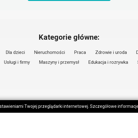
Kategorie główne:
Dla dzieci
Nieruchomości
Praca
Zdrowie i uroda
Usługi i firmy
Maszyny i przemysł
Edukacja i rozrywka
 ustawieniami Twojej przeglądarki internetowej. Szczegółowe informac