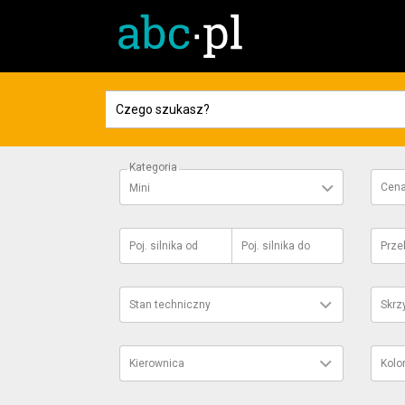
Kategoria
Cen
Mini
Poj. silnika
od
Poj. silnika
do
Prze
Stan techniczny
Skrz
Kierownica
Kolo