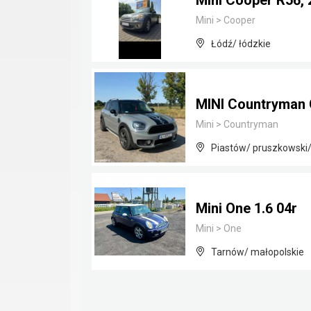
Mini Cooper R56, 
Mini
>
Cooper
Łódź/ łódzkie
MINI Countryman 
Mini
>
Countryman
Piastów/ pruszkowski
Mini One 1.6 04r
Mini
>
One
Tarnów/ małopolskie