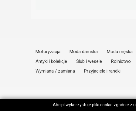
Motoryzacja
Moda damska
Moda męska
Antyki i kolekcje
Ślub i wesele
Rolnictwo
Wymiana / zamiana
Przyjaciele i randki
Abc.pl wykorzystuje pliki cookie zgodnie z