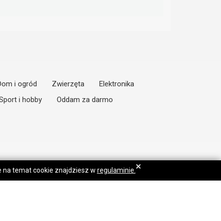
Dom i ogród
Zwierzęta
Elektronika
Sport i hobby
Oddam za darmo
×
je na temat cookie znajdziesz w
regulaminie.