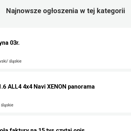
Najnowsze ogłoszenia w tej kategorii
yna 03r.
ki/ śląskie
1.6 ALL4 4x4 Navi XENON panorama
 śląskie
ła faktury na 15 tys czytaj opis