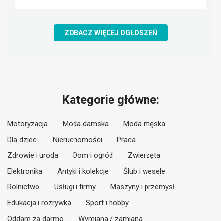
ZOBACZ WIĘCEJ OGŁOSZEŃ
Kategorie główne:
Motoryzacja
Moda damska
Moda męska
Dla dzieci
Nieruchomości
Praca
Zdrowie i uroda
Dom i ogród
Zwierzęta
Elektronika
Antyki i kolekcje
Ślub i wesele
Rolnictwo
Usługi i firmy
Maszyny i przemysł
Edukacja i rozrywka
Sport i hobby
Oddam za darmo
Wymiana / zamiana