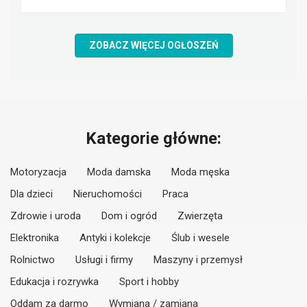
ZOBACZ WIĘCEJ OGŁOSZEŃ
Kategorie główne:
Motoryzacja
Moda damska
Moda męska
Dla dzieci
Nieruchomości
Praca
Zdrowie i uroda
Dom i ogród
Zwierzęta
Elektronika
Antyki i kolekcje
Ślub i wesele
Rolnictwo
Usługi i firmy
Maszyny i przemysł
Edukacja i rozrywka
Sport i hobby
Oddam za darmo
Wymiana / zamiana