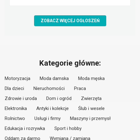
ZOBACZ WIĘCEJ OGŁOSZEŃ
Kategorie główne:
Motoryzacja
Moda damska
Moda męska
Dla dzieci
Nieruchomości
Praca
Zdrowie i uroda
Dom i ogród
Zwierzęta
Elektronika
Antyki i kolekcje
Ślub i wesele
Rolnictwo
Usługi i firmy
Maszyny i przemysł
Edukacja i rozrywka
Sport i hobby
Oddam za darmo
Wymiana / zamiana