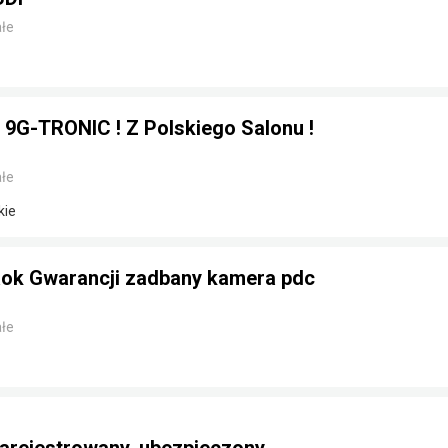
łe
 9G-TRONIC ! Z Polskiego Salonu !
łe
kie
ok Gwarancji zadbany kamera pdc
łe