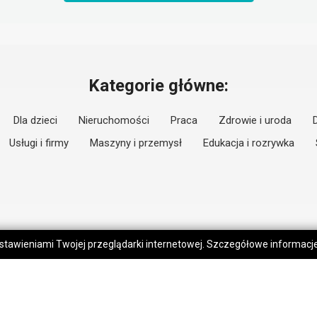
Kategorie główne:
Dla dzieci
Nieruchomości
Praca
Zdrowie i uroda
Usługi i firmy
Maszyny i przemysł
Edukacja i rozrywka
 ustawieniami Twojej przeglądarki internetowej. Szczegółowe informac