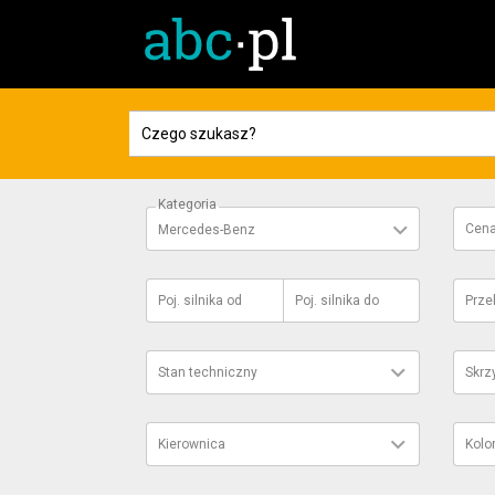
Kategoria
Cen
Mercedes-Benz
Poj. silnika
od
Poj. silnika
do
Prze
Stan techniczny
Skrz
Kierownica
Kolo