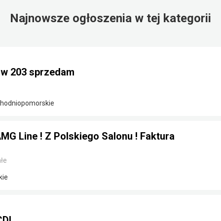
Najnowsze ogłoszenia w tej kategorii
 w 203 sprzedam
achodniopomorskie
G Line ! Z Polskiego Salonu ! Faktura
łe
kie
CDI