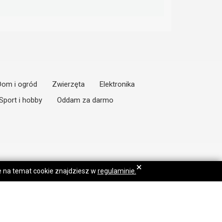
Dom i ogród
Zwierzęta
Elektronika
Sport i hobby
Oddam za darmo
×
je na temat cookie znajdziesz w
regulaminie.