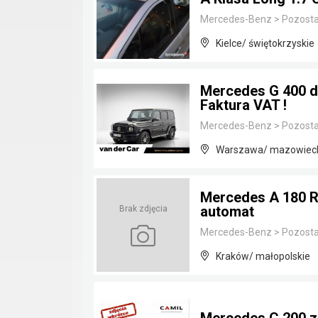
Mercedes-Benz
>
Pozosta
Kielce/ świętokrzyskie
Mercedes G 400 d
Faktura VAT !
Mercedes-Benz
>
Pozosta
Warszawa/ mazowiec
Mercedes A 180 R
automat
Brak zdjęcia
Mercedes-Benz
>
Pozosta
Kraków/ małopolskie