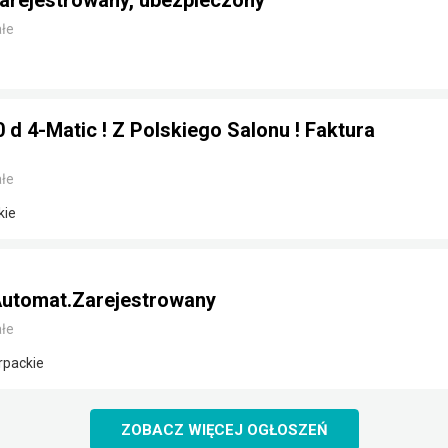
arejestrowany, ubezpieczony
łe
d 4-Matic ! Z Polskiego Salonu ! Faktura
łe
kie
utomat.Zarejestrowany
łe
rpackie
ZOBACZ WIĘCEJ OGŁOSZEŃ