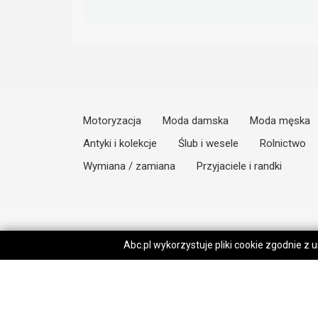
Motoryzacja
Moda damska
Moda męska
Antyki i kolekcje
Ślub i wesele
Rolnictwo
Wymiana / zamiana
Przyjaciele i randki
Abc.pl wykorzystuje pliki cookie zgodnie z