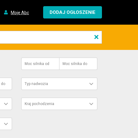
DODAJ OGŁOSZENIE
Moje Abc
×
Moc silnika
od
Moc silnika
do
do
Typ nadwozia
Kraj pochodzenia