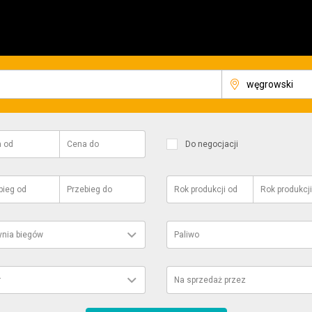
a
od
Cena
do
Do negocjacji
bieg
od
Przebieg
do
Rok produkcji
od
Rok produkcji
ynia biegów
Paliwo
r
Na sprzedaż przez