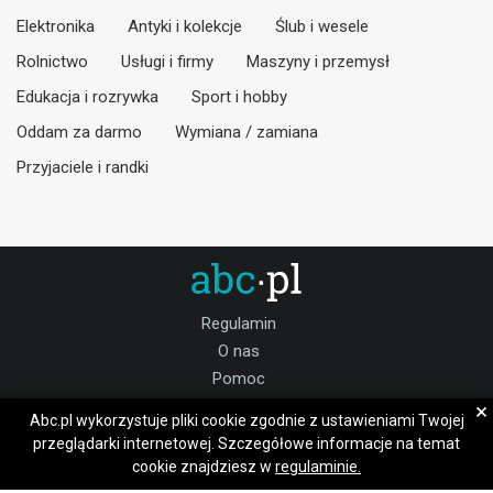
Elektronika
Antyki i kolekcje
Ślub i wesele
Rolnictwo
Usługi i firmy
Maszyny i przemysł
Edukacja i rozrywka
Sport i hobby
Oddam za darmo
Wymiana / zamiana
Przyjaciele i randki
Regulamin
O nas
Pomoc
Kontakt
×
Abc.pl wykorzystuje pliki cookie zgodnie z ustawieniami Twojej
Praca wołowski
przeglądarki internetowej. Szczegółowe informacje na temat
cookie znajdziesz w
regulaminie.
Dołącz do nas: