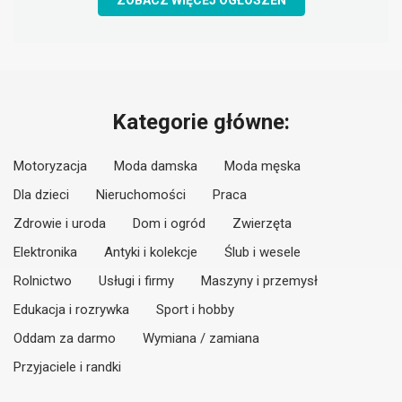
ZOBACZ WIĘCEJ OGŁOSZEŃ
Kategorie główne:
Motoryzacja
Moda damska
Moda męska
Dla dzieci
Nieruchomości
Praca
Zdrowie i uroda
Dom i ogród
Zwierzęta
Elektronika
Antyki i kolekcje
Ślub i wesele
Rolnictwo
Usługi i firmy
Maszyny i przemysł
Edukacja i rozrywka
Sport i hobby
Oddam za darmo
Wymiana / zamiana
Przyjaciele i randki