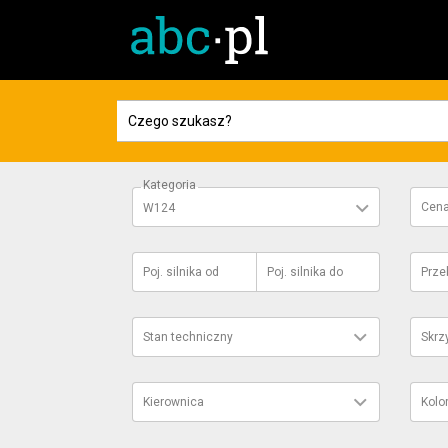
Kategoria
Cen
W124
Poj. silnika
od
Poj. silnika
do
Prze
Stan techniczny
Skrz
Kierownica
Kolo