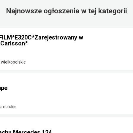
Najnowsze ogłoszenia w tej kategorii
FILM*E320C*Zarejestrowany w
Carlsson*
 wielkopolskie
upe
omorskie
achu Mercedes 124