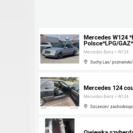
Mercedes W124 *
Polsce*LPG/GAZ*
Mercedes-Benz
>
W124
Suchy Las/ poznański/
Mercedes 124 co
Mercedes-Benz
>
W124
Szczecin/ zachodniop
Owiewka szyberd