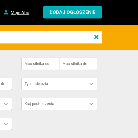
DODAJ OGŁOSZENIE
Moje Abc
×
Moc silnika
od
Moc silnika
do
do
Typ nadwozia
Kraj pochodzenia