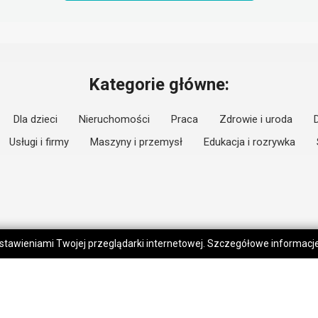
Kategorie główne:
Dla dzieci
Nieruchomości
Praca
Zdrowie i uroda
Usługi i firmy
Maszyny i przemysł
Edukacja i rozrywka
 ustawieniami Twojej przeglądarki internetowej. Szczegółowe informac