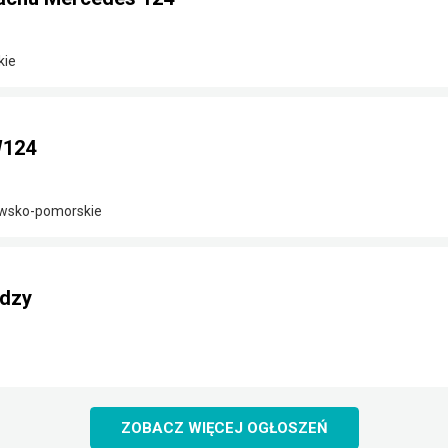
kie
W124
awsko-pomorskie
rdzy
ZOBACZ WIĘCEJ OGŁOSZEŃ