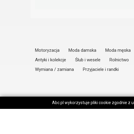
Motoryzacja
Moda damska
Moda męska
Antyki i kolekcje
Ślub i wesele
Rolnictwo
Wymiana / zamiana
Przyjaciele i randki
Abc.pl wykorzystuje pliki cookie zgodnie z