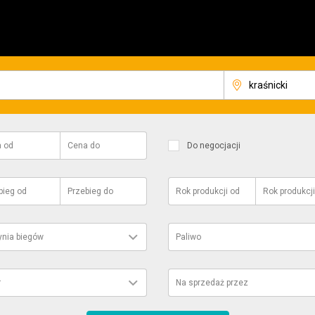
a
od
Cena
do
Do negocjacji
bieg
od
Przebieg
do
Rok produkcji
od
Rok produkcji
ynia biegów
Paliwo
r
Na sprzedaż przez