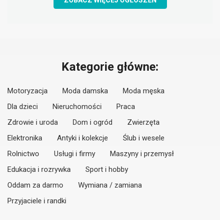
ZOBACZ WIĘCEJ OGŁOSZEŃ
Kategorie główne:
Motoryzacja
Moda damska
Moda męska
Dla dzieci
Nieruchomości
Praca
Zdrowie i uroda
Dom i ogród
Zwierzęta
Elektronika
Antyki i kolekcje
Ślub i wesele
Rolnictwo
Usługi i firmy
Maszyny i przemysł
Edukacja i rozrywka
Sport i hobby
Oddam za darmo
Wymiana / zamiana
Przyjaciele i randki