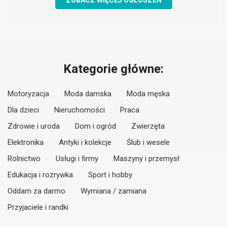
ZOBACZ WIĘCEJ OGŁOSZEŃ
Kategorie główne:
Motoryzacja
Moda damska
Moda męska
Dla dzieci
Nieruchomości
Praca
Zdrowie i uroda
Dom i ogród
Zwierzęta
Elektronika
Antyki i kolekcje
Ślub i wesele
Rolnictwo
Usługi i firmy
Maszyny i przemysł
Edukacja i rozrywka
Sport i hobby
Oddam za darmo
Wymiana / zamiana
Przyjaciele i randki