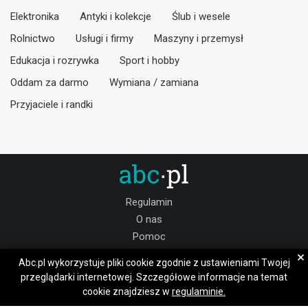
Elektronika
Antyki i kolekcje
Ślub i wesele
Rolnictwo
Usługi i firmy
Maszyny i przemysł
Edukacja i rozrywka
Sport i hobby
Oddam za darmo
Wymiana / zamiana
Przyjaciele i randki
Regulamin
O nas
Pomoc
Kontakt
×
Abc.pl wykorzystuje pliki cookie zgodnie z ustawieniami Twojej
Praca gnieźnieński
przeglądarki internetowej. Szczegółowe informacje na temat
cookie znajdziesz w
regulaminie.
Dołącz do nas: