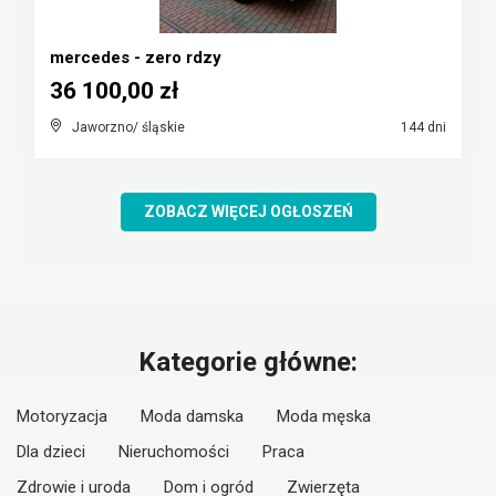
mercedes - zero rdzy
36 100,00 zł
Jaworzno/ śląskie
144 dni
ZOBACZ WIĘCEJ OGŁOSZEŃ
Kategorie główne:
Motoryzacja
Moda damska
Moda męska
Dla dzieci
Nieruchomości
Praca
Zdrowie i uroda
Dom i ogród
Zwierzęta