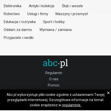
Elektronika
Antyki i kolekcje
Ślub i wesele
Rolnictwo
Usługi i firmy
Maszyny i przemysł
Edukacja i rozrywka
Sport i hobby
Oddam za darmo
Wymiana / zamiana
Przyjaciele i randki
Regulamin
O nas
Pomoc
Kontakt
×
Abc.pl wykorzystuje pliki cookie zgodnie z ustawieniami Twojej
Praca ełcki
przeglądarki internetowej. Szczegółowe informacje na temat
cookie znajdziesz w
regulaminie.
Dołącz do nas: