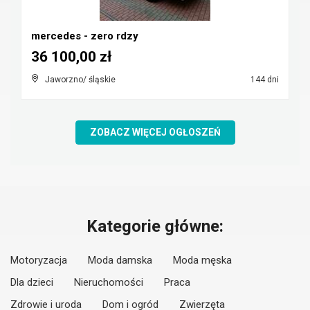
mercedes - zero rdzy
36 100,00 zł
Jaworzno/ śląskie
144 dni
ZOBACZ WIĘCEJ OGŁOSZEŃ
Kategorie główne:
Motoryzacja
Moda damska
Moda męska
Dla dzieci
Nieruchomości
Praca
Zdrowie i uroda
Dom i ogród
Zwierzęta