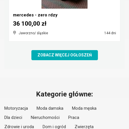
mercedes - zero rdzy
36 100,00 zł
Jaworzno/ śląskie
144 dni
ZOBACZ WIĘCEJ OGŁOSZEŃ
Kategorie główne:
Motoryzacja
Moda damska
Moda męska
Dla dzieci
Nieruchomości
Praca
Zdrowie i uroda
Dom i ogród
Zwierzęta