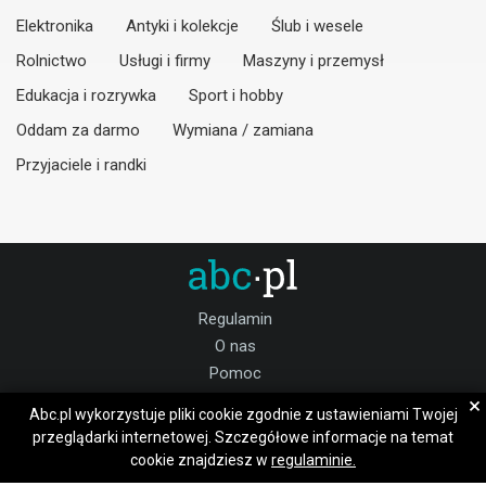
Elektronika
Antyki i kolekcje
Ślub i wesele
Rolnictwo
Usługi i firmy
Maszyny i przemysł
Edukacja i rozrywka
Sport i hobby
Oddam za darmo
Wymiana / zamiana
Przyjaciele i randki
Regulamin
O nas
Pomoc
Kontakt
×
Abc.pl wykorzystuje pliki cookie zgodnie z ustawieniami Twojej
Praca buski
przeglądarki internetowej. Szczegółowe informacje na temat
cookie znajdziesz w
regulaminie.
Dołącz do nas: