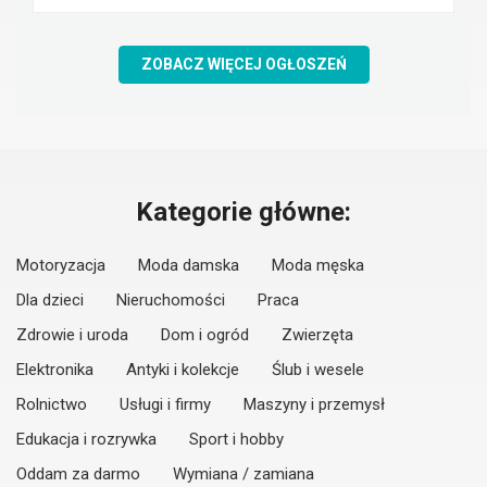
ZOBACZ WIĘCEJ OGŁOSZEŃ
Kategorie główne:
Motoryzacja
Moda damska
Moda męska
Dla dzieci
Nieruchomości
Praca
Zdrowie i uroda
Dom i ogród
Zwierzęta
Elektronika
Antyki i kolekcje
Ślub i wesele
Rolnictwo
Usługi i firmy
Maszyny i przemysł
Edukacja i rozrywka
Sport i hobby
Oddam za darmo
Wymiana / zamiana