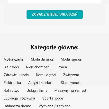
ZOBACZ WIĘCEJ OGŁOSZEŃ
Kategorie główne:
Motoryzacja
Moda damska
Moda męska
Dla dzieci
Nieruchomości
Praca
Zdrowie i uroda
Dom i ogród
Zwierzęta
Elektronika
Antyki i kolekcje
Ślub i wesele
Rolnictwo
Usługi i firmy
Maszyny i przemysł
Edukacja i rozrywka
Sport i hobby
Oddam za darmo
Wymiana / zamiana