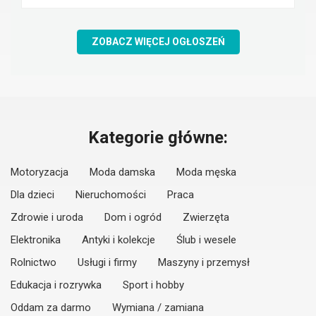
ZOBACZ WIĘCEJ OGŁOSZEŃ
Kategorie główne:
Motoryzacja
Moda damska
Moda męska
Dla dzieci
Nieruchomości
Praca
Zdrowie i uroda
Dom i ogród
Zwierzęta
Elektronika
Antyki i kolekcje
Ślub i wesele
Rolnictwo
Usługi i firmy
Maszyny i przemysł
Edukacja i rozrywka
Sport i hobby
Oddam za darmo
Wymiana / zamiana