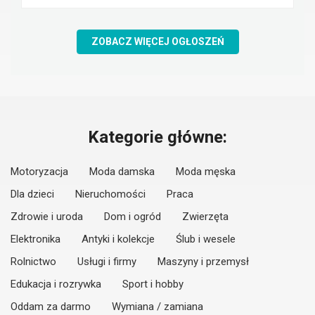
ZOBACZ WIĘCEJ OGŁOSZEŃ
Kategorie główne:
Motoryzacja
Moda damska
Moda męska
Dla dzieci
Nieruchomości
Praca
Zdrowie i uroda
Dom i ogród
Zwierzęta
Elektronika
Antyki i kolekcje
Ślub i wesele
Rolnictwo
Usługi i firmy
Maszyny i przemysł
Edukacja i rozrywka
Sport i hobby
Oddam za darmo
Wymiana / zamiana