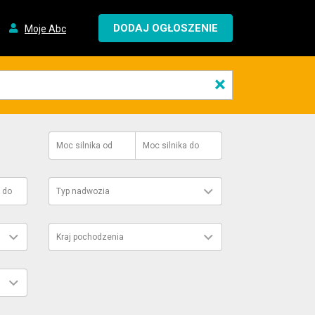
DODAJ OGŁOSZENIE
Moje Abc
×
Moc silnika
od
Moc silnika
do
do
Typ nadwozia
Kraj pochodzenia