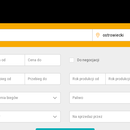
a
od
Cena
do
Do negocjacji
bieg
od
Przebieg
do
Rok produkcji
od
Rok produkcji
ynia biegów
Paliwo
r
Na sprzedaż przez