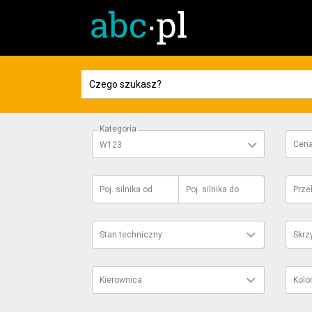
Kategoria
Cen
W123
Poj. silnika
od
Poj. silnika
do
Prze
Stan techniczny
Skrz
Kierownica
Kolo