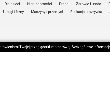
Dla dzieci
Nieruchomości
Praca
Zdrowie i uroda
Usługi i firmy
Maszyny i przemysł
Edukacja i rozrywka
 ustawieniami Twojej przeglądarki internetowej. Szczegółowe informac