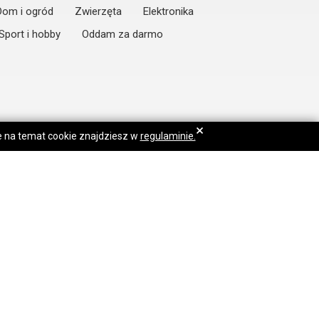
Dom i ogród
Zwierzęta
Elektronika
Sport i hobby
Oddam za darmo
×
je na temat cookie znajdziesz w
regulaminie.