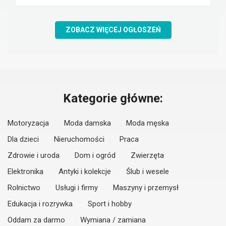
ZOBACZ WIĘCEJ OGŁOSZEŃ
Kategorie główne:
Motoryzacja
Moda damska
Moda męska
Dla dzieci
Nieruchomości
Praca
Zdrowie i uroda
Dom i ogród
Zwierzęta
Elektronika
Antyki i kolekcje
Ślub i wesele
Rolnictwo
Usługi i firmy
Maszyny i przemysł
Edukacja i rozrywka
Sport i hobby
Oddam za darmo
Wymiana / zamiana