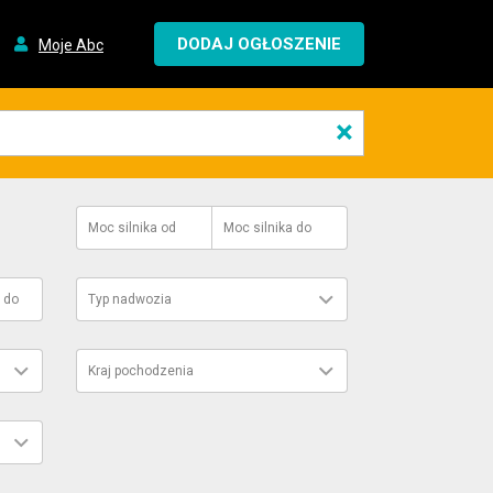
DODAJ OGŁOSZENIE
Moje Abc
×
Moc silnika
od
Moc silnika
do
do
Typ nadwozia
Kraj pochodzenia