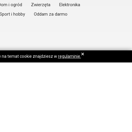
Dom i ogród
Zwierzęta
Elektronika
Sport i hobby
Oddam za darmo
×
je na temat cookie znajdziesz w
regulaminie.