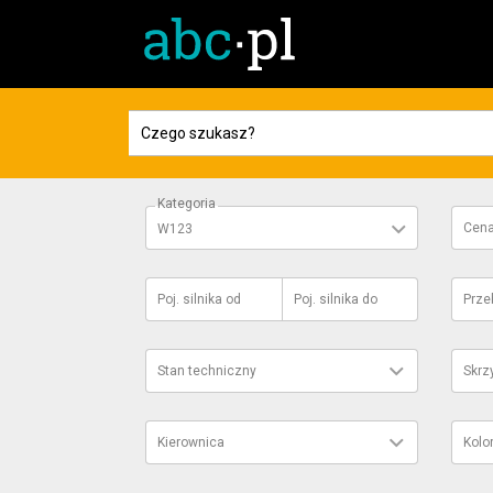
Kategoria
Cen
W123
Poj. silnika
od
Poj. silnika
do
Prze
Stan techniczny
Skrz
Kierownica
Kolo