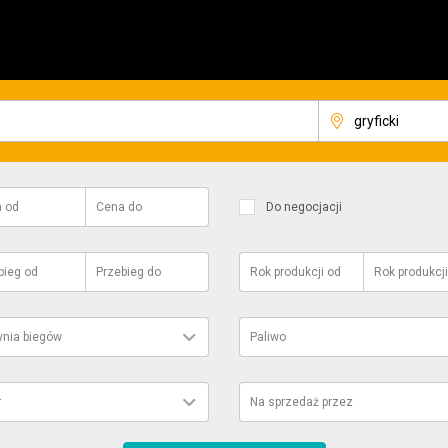
a
od
Cena
do
Do negocjacji
bieg
od
Przebieg
do
Rok produkcji
od
Rok produkcji
ynia biegów
Paliwo
r
Na sprzedaż przez