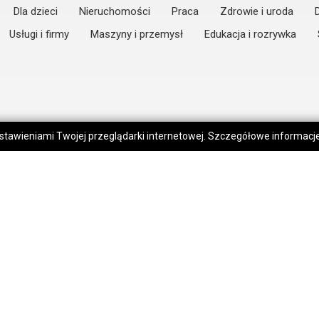
Dla dzieci
Nieruchomości
Praca
Zdrowie i uroda
Usługi i firmy
Maszyny i przemysł
Edukacja i rozrywka
 ustawieniami Twojej przeglądarki internetowej. Szczegółowe informac