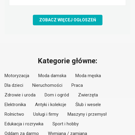
ZOBACZ WIĘCEJ OGŁOSZEŃ
Kategorie główne:
Motoryzacja
Moda damska
Moda męska
Dla dzieci
Nieruchomości
Praca
Zdrowie i uroda
Dom i ogród
Zwierzęta
Elektronika
Antyki i kolekcje
Ślub i wesele
Rolnictwo
Usługi i firmy
Maszyny i przemysł
Edukacja i rozrywka
Sport i hobby
Oddam za darmo
Wymiana / zamiana