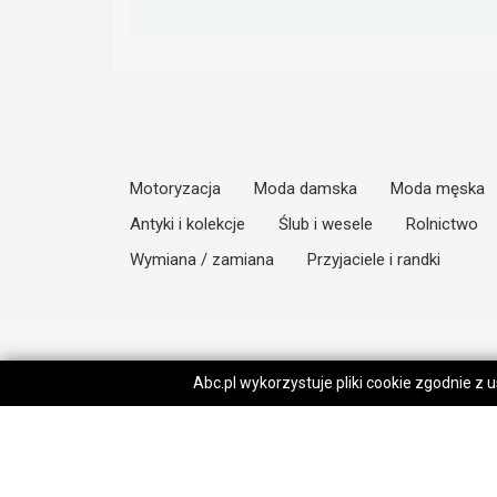
Motoryzacja
Moda damska
Moda męska
Antyki i kolekcje
Ślub i wesele
Rolnictwo
Wymiana / zamiana
Przyjaciele i randki
Abc.pl wykorzystuje pliki cookie zgodnie z