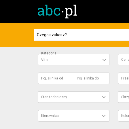
Kategoria
Cen
Vito
Poj. silnika
od
Poj. silnika
do
Prze
Stan techniczny
Skrz
Kierownica
Kolo