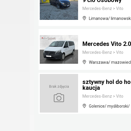
9 cio Osobowy
Mercedes-Benz
>
Vito
Limanowa/ limanowski
Mercedes Vito 2.0
Mercedes-Benz
>
Vito
Warszawa/ mazowiec
sztywny hol do ho
kaucja
Brak zdjęcia
Mercedes-Benz
>
Vito
Golenice/ myśliborski