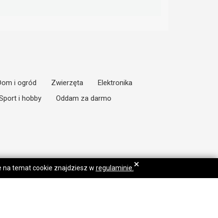
Dom i ogród
Zwierzęta
Elektronika
Sport i hobby
Oddam za darmo
×
je na temat cookie znajdziesz w
regulaminie.