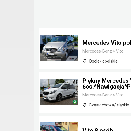
Mercedes Vito pol
Mercedes-Benz
>
Vito
Opole/ opolskie
Piękny Mercedes 
6os.*Nawigacja*P
Mercedes-Benz
>
Vito
Częstochowa/ śląskie
Vito 8 osób