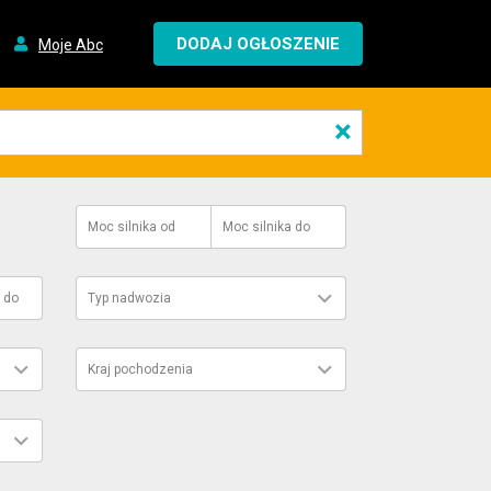
DODAJ OGŁOSZENIE
Moje Abc
×
Moc silnika
od
Moc silnika
do
do
Typ nadwozia
Kraj pochodzenia