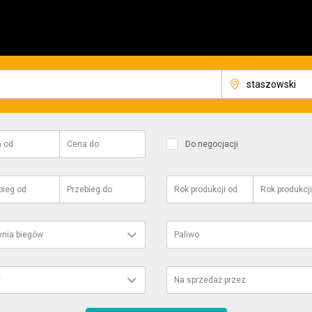
a
od
Cena
do
Do negocjacji
bieg
od
Przebieg
do
Rok produkcji
od
Rok produkcji
ynia biegów
Paliwo
r
Na sprzedaż przez