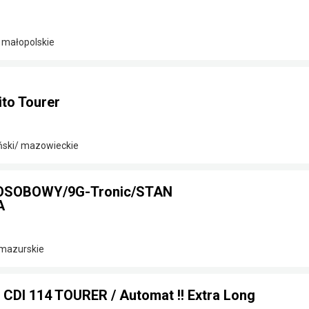
 małopolskie
to Tourer
ński/ mazowieckie
-OSOBOWY/9G-Tronic/STAN
A
-mazurskie
 CDI 114 TOURER / Automat !! Extra Long