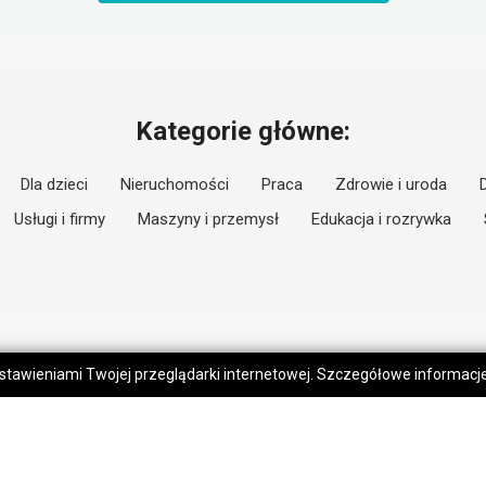
Kategorie główne:
Dla dzieci
Nieruchomości
Praca
Zdrowie i uroda
Usługi i firmy
Maszyny i przemysł
Edukacja i rozrywka
 ustawieniami Twojej przeglądarki internetowej. Szczegółowe informac