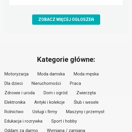
ZOBACZ WIĘCEJ OGŁOSZEŃ
Kategorie główne:
Motoryzacja
Moda damska
Moda męska
Dla dzieci
Nieruchomości
Praca
Zdrowie i uroda
Dom i ogród
Zwierzęta
Elektronika
Antyki i kolekcje
Ślub i wesele
Rolnictwo
Usługi i firmy
Maszyny i przemysł
Edukacja i rozrywka
Sport i hobby
Oddam za darmo
Wymiana / zamiana