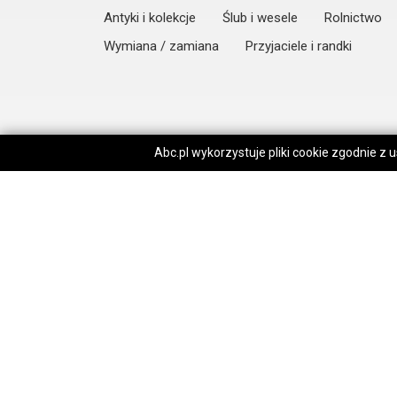
Antyki i kolekcje
Ślub i wesele
Rolnictwo
Wymiana / zamiana
Przyjaciele i randki
Abc.pl wykorzystuje pliki cookie zgodnie z