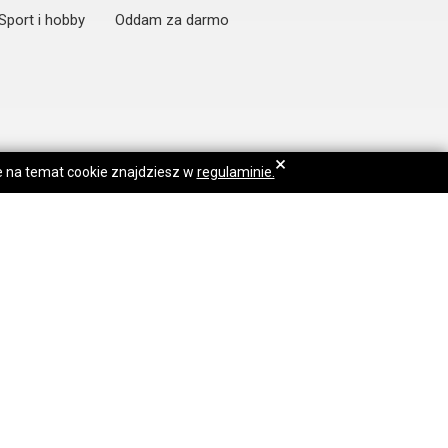
Sport i hobby
Oddam za darmo
×
je na temat cookie znajdziesz w
regulaminie.