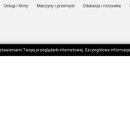
Usługi i firmy
Maszyny i przemysł
Edukacja i rozrywka
 ustawieniami Twojej przeglądarki internetowej. Szczegółowe informac