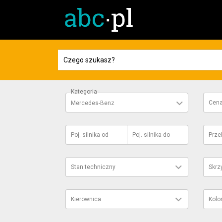
Kategoria
Cen
Mercedes-Benz
Poj. silnika
od
Poj. silnika
do
Prze
Stan techniczny
Skrz
Kierownica
Kolo