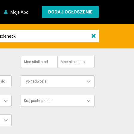
DODAJ OGŁOSZENIE
Moje Abc
×
Moc silnika
od
Moc silnika
do
do
Typ nadwozia
Kraj pochodzenia