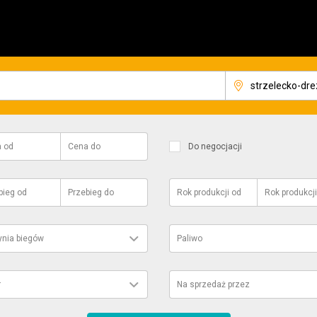
a
od
Cena
do
Do negocjacji
bieg
od
Przebieg
do
Rok produkcji
od
Rok produkcji
ynia biegów
Paliwo
r
Na sprzedaż przez