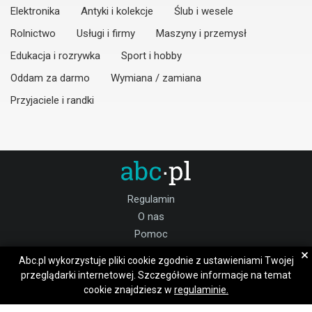
Elektronika
Antyki i kolekcje
Ślub i wesele
Rolnictwo
Usługi i firmy
Maszyny i przemysł
Edukacja i rozrywka
Sport i hobby
Oddam za darmo
Wymiana / zamiana
Przyjaciele i randki
Regulamin
O nas
Pomoc
Kontakt
×
Abc.pl wykorzystuje pliki cookie zgodnie z ustawieniami Twojej
Praca puławski
przeglądarki internetowej. Szczegółowe informacje na temat
cookie znajdziesz w
regulaminie.
Dołącz do nas: