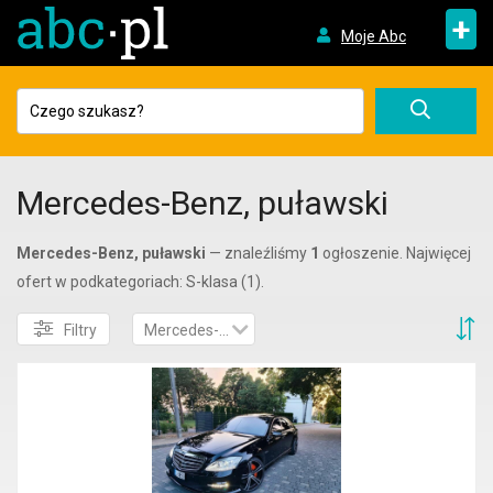
+
Moje Abc
Mercedes-Benz, puławski
Mercedes-Benz, puławski
— znaleźliśmy
1
ogłoszenie. Najwięcej
ofert w podkategoriach: S-klasa (1).
S
Filtry
Mercedes-Benz