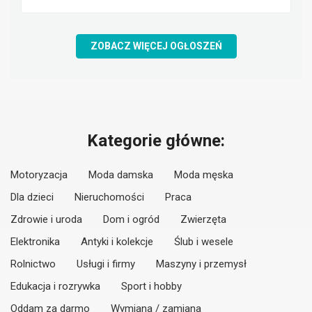
ZOBACZ WIĘCEJ OGŁOSZEŃ
Kategorie główne:
Motoryzacja
Moda damska
Moda męska
Dla dzieci
Nieruchomości
Praca
Zdrowie i uroda
Dom i ogród
Zwierzęta
Elektronika
Antyki i kolekcje
Ślub i wesele
Rolnictwo
Usługi i firmy
Maszyny i przemysł
Edukacja i rozrywka
Sport i hobby
Oddam za darmo
Wymiana / zamiana