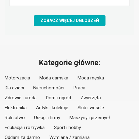
ZOBACZ WIĘCEJ OGŁOSZEŃ
Kategorie główne:
Motoryzacja
Moda damska
Moda męska
Dla dzieci
Nieruchomości
Praca
Zdrowie i uroda
Dom i ogród
Zwierzęta
Elektronika
Antyki i kolekcje
Ślub i wesele
Rolnictwo
Usługi i firmy
Maszyny i przemysł
Edukacja i rozrywka
Sport i hobby
Oddam za darmo
Wymiana / zamiana