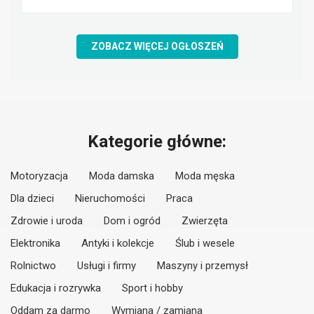
ZOBACZ WIĘCEJ OGŁOSZEŃ
Kategorie główne:
Motoryzacja
Moda damska
Moda męska
Dla dzieci
Nieruchomości
Praca
Zdrowie i uroda
Dom i ogród
Zwierzęta
Elektronika
Antyki i kolekcje
Ślub i wesele
Rolnictwo
Usługi i firmy
Maszyny i przemysł
Edukacja i rozrywka
Sport i hobby
Oddam za darmo
Wymiana / zamiana