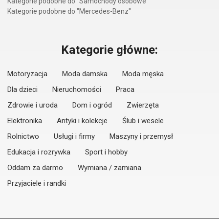
Kategorie podobne do "Samochody osobowe"
Kategorie podobne do "Mercedes-Benz"
Kategorie główne:
Motoryzacja
Moda damska
Moda męska
Dla dzieci
Nieruchomości
Praca
Zdrowie i uroda
Dom i ogród
Zwierzęta
Elektronika
Antyki i kolekcje
Ślub i wesele
Rolnictwo
Usługi i firmy
Maszyny i przemysł
Edukacja i rozrywka
Sport i hobby
Oddam za darmo
Wymiana / zamiana
Przyjaciele i randki