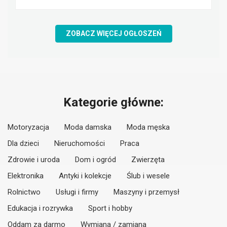
ZOBACZ WIĘCEJ OGŁOSZEŃ
Kategorie główne:
Motoryzacja
Moda damska
Moda męska
Dla dzieci
Nieruchomości
Praca
Zdrowie i uroda
Dom i ogród
Zwierzęta
Elektronika
Antyki i kolekcje
Ślub i wesele
Rolnictwo
Usługi i firmy
Maszyny i przemysł
Edukacja i rozrywka
Sport i hobby
Oddam za darmo
Wymiana / zamiana